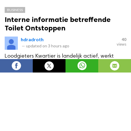
BUSINESS
Interne informatie betreffende
Toilet Ontstoppen
hdradroth
40
views
—
updated on
3 hours ago
Loodgieters Kwartier is landelijk actief, werkt
24/7 met een spoed dienst en levert erkende en
gecertificeerde service.
Toilet ontstoppen
Een borrelende afvoer verraadt vaak een probleem met
beluchting of standleiding bij oudere woningen in Laak. Bij
Loodgieters Kwartier zie je dit soort signalen regelmatig,
bijvoorbeeld wanneer het water wegloopt en je tegelijk