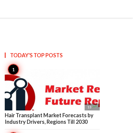

Create
TODAY'S TOP
POSTS

13
Hair Transplant Market Forecasts by
Industry Drivers, Regions Till 2030