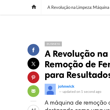
TREND
GAMING
LISTS
VIDEO

BUSINESS
A Revolução na
Remoção de Fer
para Resultado
johnwick
—
updated on
1 second ago
A máquina de remoção de