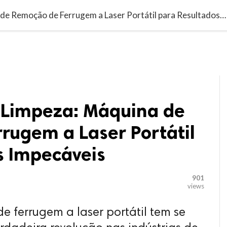

G BLOGGER
HOME
CONTACT US
A Revolução na Limpeza: Máquina de Remoção de Ferrugem a Laser Portátil para Resultados Impecáveis
 Limpeza: Máquina de
rugem a Laser Portátil
s Impecáveis
901
views
 ferrugem a laser portátil tem se