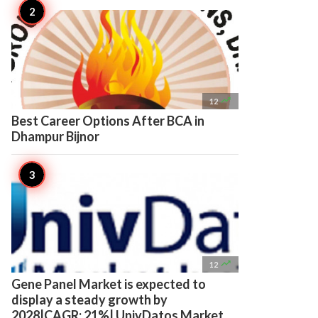

12
Best Career Options After BCA in
Dhampur Bijnor

12
Gene Panel Market is expected to
display a steady growth by
2028|CAGR: 21%| UnivDatos Market