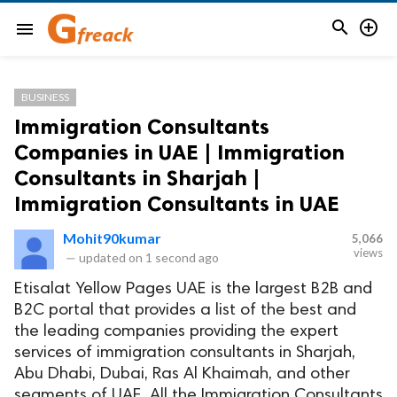


menu
BUSINESS
Immigration Consultants
Companies in UAE | Immigration
Consultants in Sharjah |
Immigration Consultants in UAE
Mohit90kumar
5,066
views
—
updated on
1 second ago
Etisalat Yellow Pages UAE is the largest B2B and
B2C portal that provides a list of the best and
the leading companies providing the expert
services of immigration consultants in Sharjah,
Abu Dhabi, Dubai, Ras Al Khaimah, and other
segments of UAE. All the Immigration Consultants