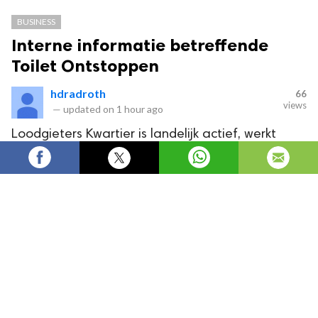
BUSINESS
Interne informatie betreffende
Toilet Ontstoppen
hdradroth
66
views
—
updated on
1 hour ago
Loodgieters Kwartier is landelijk actief, werkt
24/7 met een spoed dienst en levert erkende en
gecertificeerde service.
Toilet ontstoppen
Een borrelende afvoer verraadt vaak een probleem met
beluchting of standleiding bij oudere woningen in Laak. Bij
Loodgieters Kwartier zie je dit soort signalen regelmatig,
bijvoorbeeld wanneer het water wegloopt en je tegelijk
luchtbelletjes hoort of ziet. Dat is geen toeval, maar een