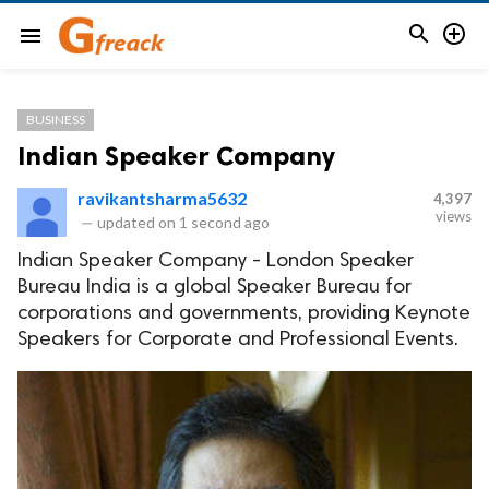


menu
BUSINESS
Indian Speaker Company
ravikantsharma5632
4,397
views
—
updated on
1 second ago
Indian Speaker Company - London Speaker
Bureau India is a global Speaker Bureau for
corporations and governments, providing Keynote
Speakers for Corporate and Professional Events.